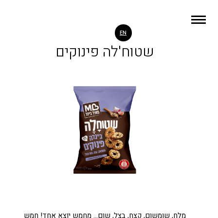
EN
שטוח'לה פינוקים
שטו
מלח, שומשום, קצח, בצל, שום… מחמש יוצא אחד! חמש